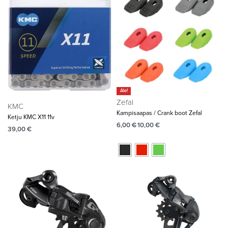
Ale!
Zefal
KMC
Kampisaapas / Crank boot Zefal
Ketju KMC X11 11v
6,00
€
10,00
€
39,00
€