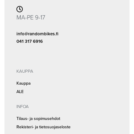
MA-PE 9-17
info@randombikes.fi
041 317 6916
KAUPPA
Kauppa
ALE
INFOA
Tilaus- ja sopimusehdot
Rekisteri- ja tietosuojaseloste