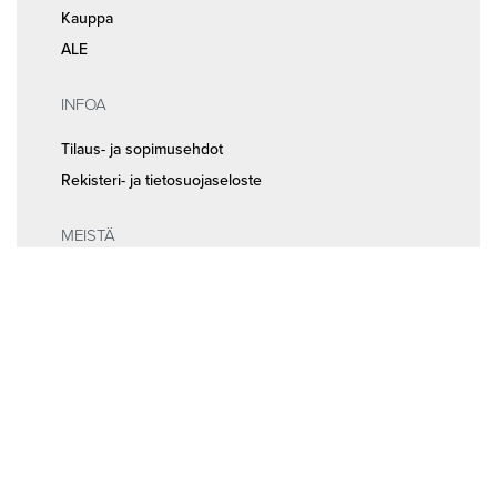
Kauppa
ALE
INFOA
Tilaus- ja sopimusehdot
Rekisteri- ja tietosuojaseloste
MEISTÄ
Huolto ja ajanvaraus
Yhteystiedot
Seuraa meitä somessa
© 2026
Random Bikes