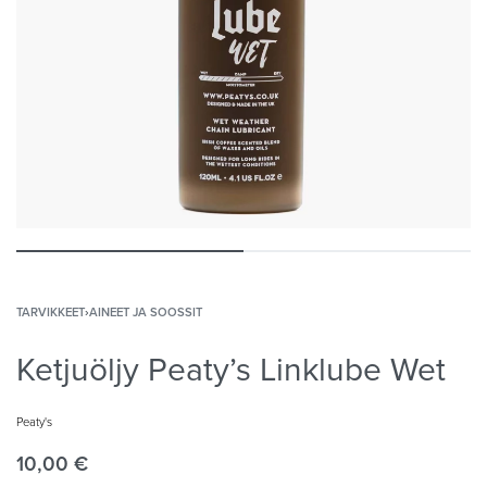
TARVIKKEET
›
AINEET JA SOOSSIT
Ketjuöljy Peaty’s Linklube Wet
Peaty's
10,00
€