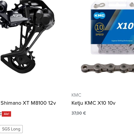
KMC
a Shimano XT M8100 12v
Ketju KMC X10 10v
37,00
€
€
Ale!
SGS Long