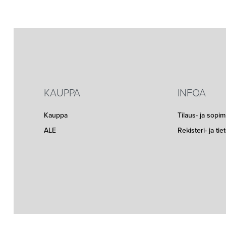
KAUPPA
INFOA
Kauppa
Tilaus- ja sopi
ALE
Rekisteri- ja ti