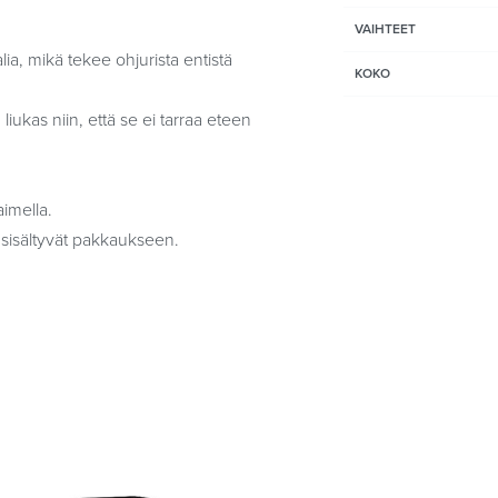
VAIHTEET
a, mikä tekee ohjurista entistä
KOKO
liukas niin, että se ei tarraa eteen
imella.
yt sisältyvät pakkaukseen.