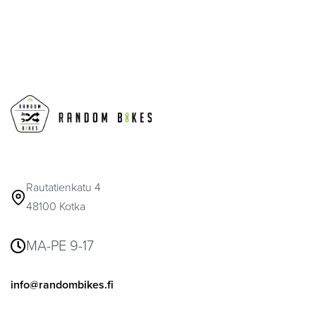
Rautatienkatu 4
48100 Kotka
MA-PE 9-17
info@randombikes.fi
041 317 6916