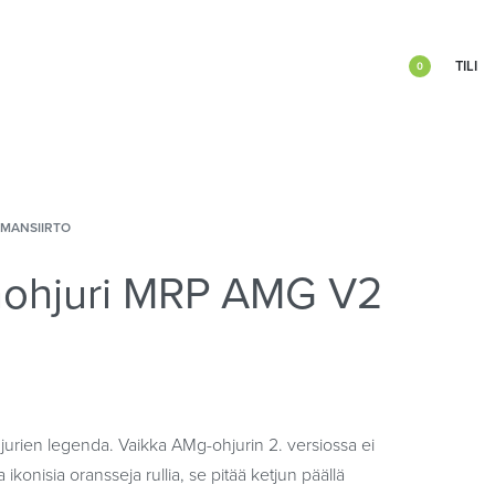
TILI
0
IMANSIIRTO
nohjuri MRP AMG V2
urien legenda. Vaikka AMg-ohjurin 2. versiossa ei
konisia oransseja rullia, se pitää ketjun päällä