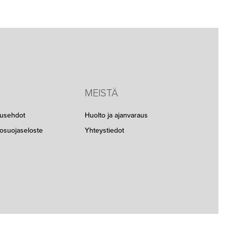
MEISTÄ
musehdot
Huolto ja ajanvaraus
etosuojaseloste
Yhteystiedot