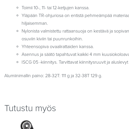
Toimii 10-, 11- tai 12-ketjujen kanssa.
Yläpään TR-ohjuriosa on entistä pehmeämpää materiaali
hiljaisemman.
Nylonista valmistettu rattaansuoja on kestävä ja sopivan 
osuviin kiviin tai puunrunkoihin.
Yhteensopiva ovaalirattaiden kanssa.
Asennus ja säätö tapahtuvat kaikki 4 mm kuusiokoloava
ISCG 05 -kiinnitys. Tarvittavat kiinnitysruuvit ja aluslev
Alumiinimallin paino: 28-32T: 111 g ja 32-38T 129 g.
Tutustu myös