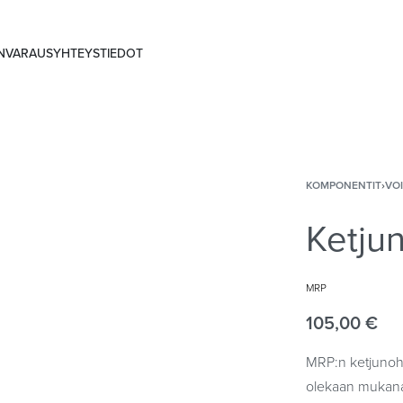
ANVARAUS
YHTEYSTIEDOT
KOMPONENTIT
›
VO
Ketju
MRP
105,00
€
MRP:n ketjunohj
olekaan mukana i