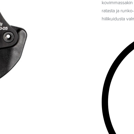
kovimmassakin r
ratasta ja runko
hiilikuidusta val