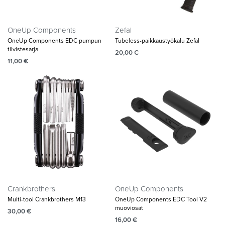
OneUp Components
Zefal
OneUp Components EDC pumpun
Tubeless-paikkaustyökalu Zefal
tiivistesarja
20,00
€
11,00
€
Crankbrothers
OneUp Components
Multi-tool Crankbrothers M13
OneUp Components EDC Tool V2
muoviosat
30,00
€
16,00
€