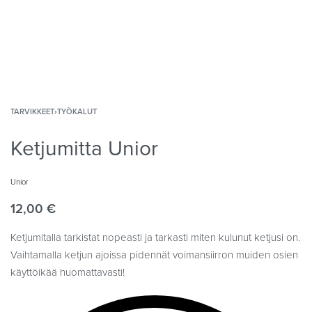
TARVIKKEET
›
TYÖKALUT
Ketjumitta Unior
Unior
12,00
€
Ketjumitalla tarkistat nopeasti ja tarkasti miten kulunut ketjusi on.
Vaihtamalla ketjun ajoissa pidennät voimansiirron muiden osien
käyttöikää huomattavasti!