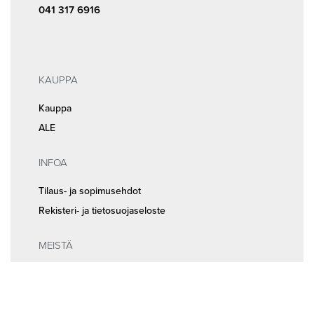
041 317 6916
KAUPPA
Kauppa
ALE
INFOA
Tilaus- ja sopimusehdot
Rekisteri- ja tietosuojaseloste
MEISTÄ
Huolto ja ajanvaraus
Yhteystiedot