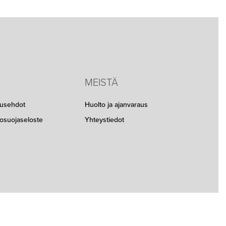
MEISTÄ
musehdot
Huolto ja ajanvaraus
etosuojaseloste
Yhteystiedot