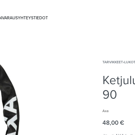
ANVARAUS
YHTEYSTIEDOT
TARVIKKEET
›
LUKO
Ketju
90
Axa
48,00
€