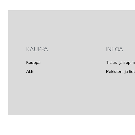
KAUPPA
INFOA
Kauppa
Tilaus- ja sopi
ALE
Rekisteri- ja ti