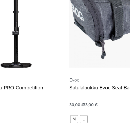
Evoc
u PRO Competition
Satulalaukku Evoc Seat Ba
30,00
€
33,00
€
M
L