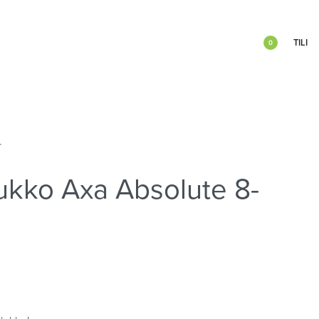
TILI
0
T
lukko Axa Absolute 8-