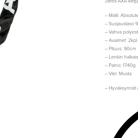
Järeä AXA ketju
– Malli: Absolut
– Suojaustaso 9
– Vahva polyeste
– Avaimet: 2kpl
– Pituus: 90cm
– Lenkin halkai
– Paino: 1740g
– Väri: Musta
– Hyväksynnät / 