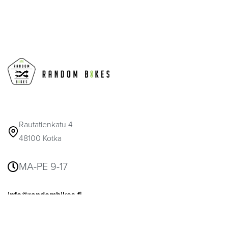
Rautatienkatu 4
48100 Kotka
MA-PE 9-17
info@randombikes.fi
041 317 6916