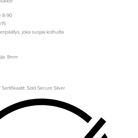
lukko!
e 8-90
/15
ripäällys, joka suojaa kolhuilta
sija: 8mm
Sertifikaatit: Sold Secure Silver