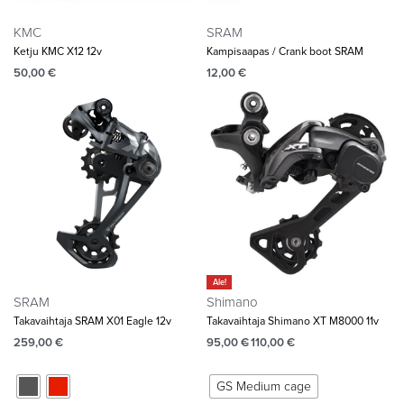
KMC
SRAM
Ketju KMC X12 12v
Kampisaapas / Crank boot SRAM
50,00
€
12,00
€
Ale!
SRAM
Shimano
Takavaihtaja SRAM X01 Eagle 12v
Takavaihtaja Shimano XT M8000 11v
259,00
€
95,00
€
110,00
€
GS Medium cage