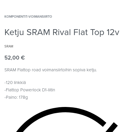
KOMPONENTIT
›
VOIMANSIIRTO
Ketju SRAM Rival Flat Top 12v
SRAM
52,00
€
SRAM Flattop road voimansiirtoihin sopiva ketju.
-120 linkkiä
-Flattop Powerlock D1-liitin
-Paino: 178g