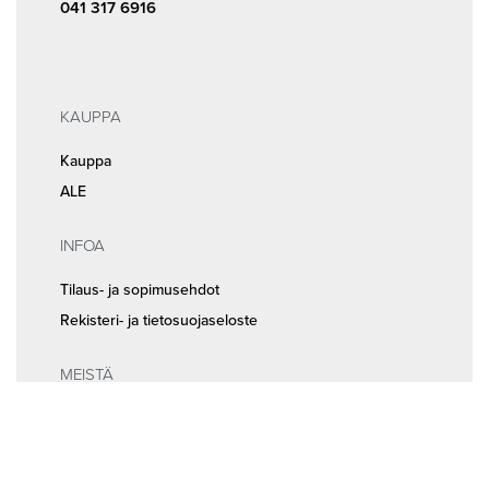
041 317 6916
KAUPPA
Kauppa
ALE
INFOA
Tilaus- ja sopimusehdot
Rekisteri- ja tietosuojaseloste
MEISTÄ
Huolto ja ajanvaraus
Yhteystiedot