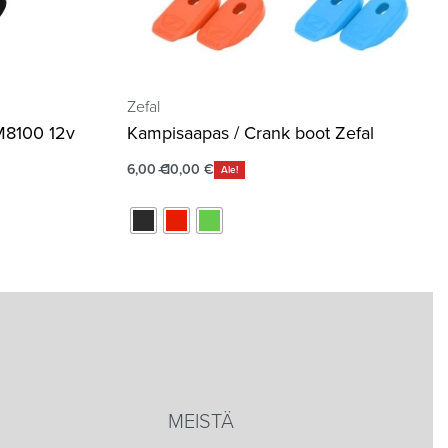
Zefal
M8100 12v
Kampisaapas / Crank boot Zefal
6,00
€
10,00
€
Ale!
MEISTÄ