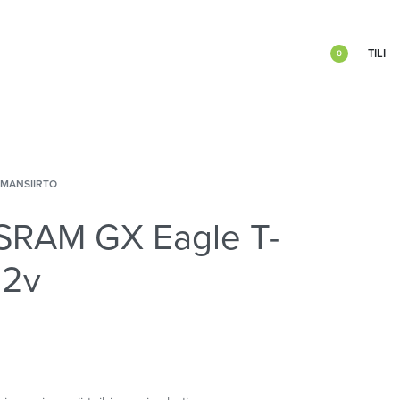
TILI
0
IMANSIIRTO
 SRAM GX Eagle T-
12v