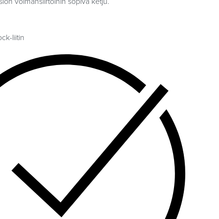
on voimansiirtoihin sopiva ketju.
k-liitin