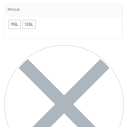
PITUUS
116L
126L