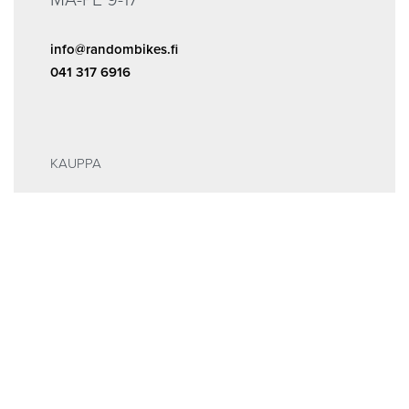
MA-PE 9-17
info@randombikes.fi
041 317 6916
KAUPPA
Kauppa
ALE
INFOA
Tilaus- ja sopimusehdot
Rekisteri- ja tietosuojaseloste
MEISTÄ