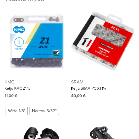
KMC
SRAM
Ketju KMC Z1 1v
Ketju SRAM PC-X1 11v
11,00
€
40,00
€
Wide 1/8"
Narrow 3/32"