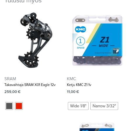
Tutustu myös
SRAM
KMC
Takavaihtaja SRAM X01 Eagle 12v
Ketju KMC Z1 1v
259,00
€
11,00
€
Wide 1/8"
Narrow 3/32"