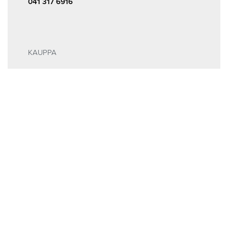
041 317 6916
KAUPPA
Kauppa
ALE
INFOA
Tilaus- ja sopimusehdot
Rekisteri- ja tietosuojaseloste
MEISTÄ
Huolto ja ajanvaraus
Yhteystiedot