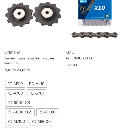
Shimano
KMC
Takavaihtajan rissat Shimano, eri
Ketju KMC X10 10v
malleihin
37,00
€
11,00
€
23,00
€
RD-M310
RD-M410
RD-4700
RD-5701
RD-6000 GS
RD-6000 SGS
RD-RX810
RD-M7100
RD-M8000