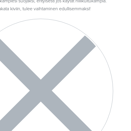
mpiesi suojaksi, erityisesti jos käytät hiilikuitukampia.
kata kiviin, tulee vaihtaminen edullisemmaksi!