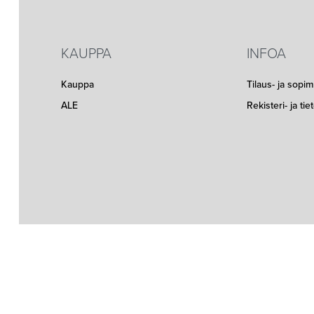
KAUPPA
INFOA
Kauppa
Tilaus- ja sopi
ALE
Rekisteri- ja ti
Seuraa meitä somessa