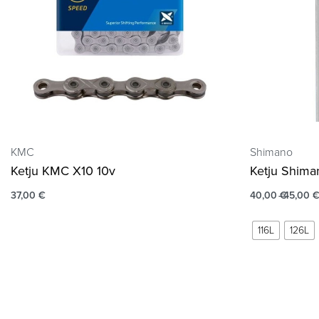
KMC
Shimano
Ketju KMC X10 10v
Ketju Shima
37,00
€
40,00
€
45,00
116L
126L