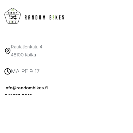
Rautatienkatu 4
48100 Kotka
MA-PE 9-17
info@randombikes.fi
041 317 6916
© 2026
Random Bikes