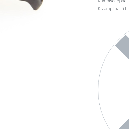
Kampisaappaat ka
Kivempi näitä ha