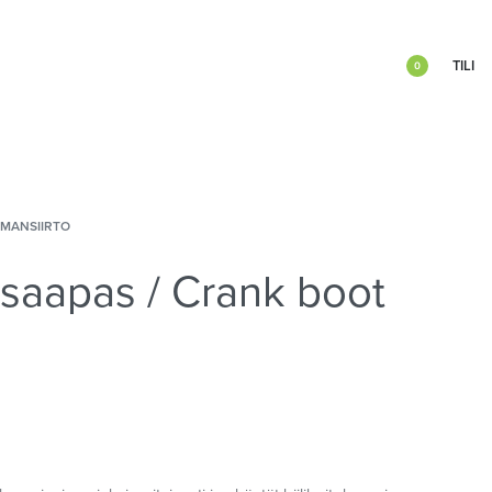
TILI
0
IMANSIIRTO
saapas / Crank boot