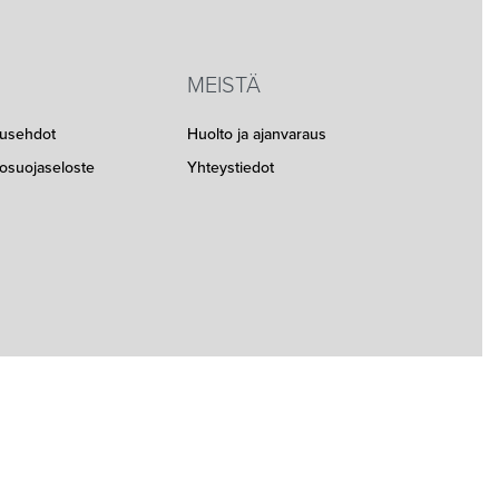
MEISTÄ
musehdot
Huolto ja ajanvaraus
etosuojaseloste
Yhteystiedot