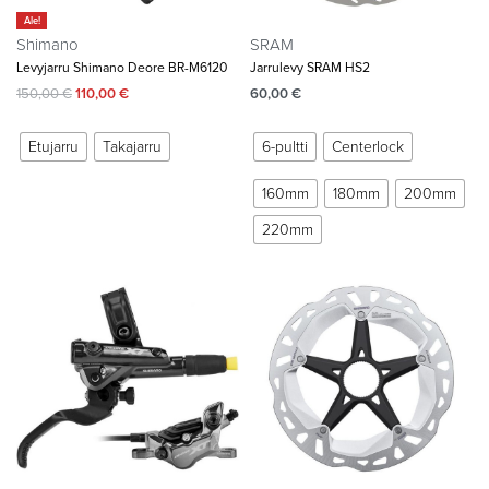
Ale!
Shimano
SRAM
Levyjarru Shimano Deore BR-M6120
Jarrulevy SRAM HS2
150,00
€
110,00
€
60,00
€
Etujarru
Takajarru
6-pultti
Centerlock
160mm
180mm
200mm
220mm