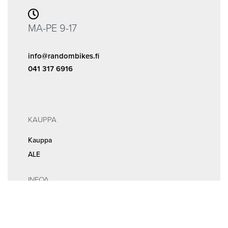
MA-PE 9-17
info@randombikes.fi
041 317 6916
KAUPPA
Kauppa
ALE
INFOA
Tilaus- ja sopimusehdot
Rekisteri- ja tietosuojaseloste