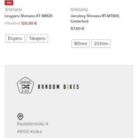
Ale!
Shimano
Shimano
Levyjarru Shimano XT M8120
Jarrulevy Shimano RT-MT800,
Centerlock
170,00
€
120,00
€
57,00
€
Etujarru
Takajarru
180mm
203mm
Rautatienkatu 4
48100 Kotka