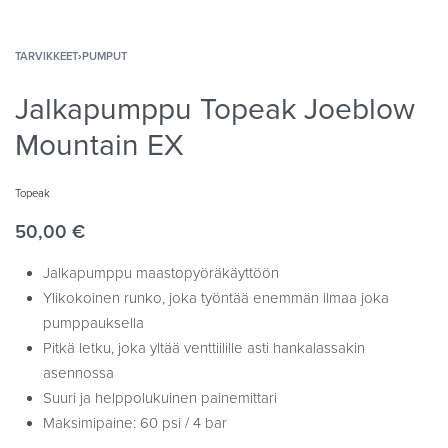
TARVIKKEET
›
PUMPUT
Jalkapumppu Topeak Joeblow
Mountain EX
Topeak
50,00
€
Jalkapumppu maastopyöräkäyttöön
Ylikokoinen runko, joka työntää enemmän ilmaa joka
pumppauksella
Pitkä letku, joka yltää venttiilille asti hankalassakin
asennossa
Suuri ja helppolukuinen painemittari
Maksimipaine: 60 psi / 4 bar