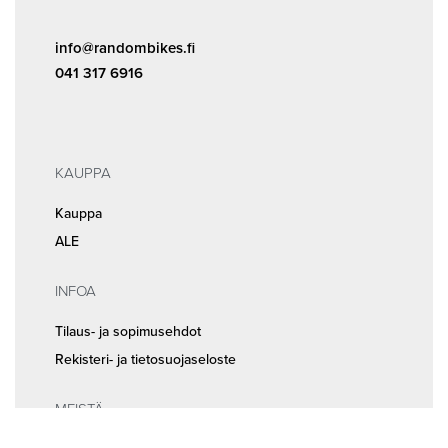
info@randombikes.fi
041 317 6916
KAUPPA
Kauppa
ALE
INFOA
Tilaus- ja sopimusehdot
Rekisteri- ja tietosuojaseloste
MEISTÄ