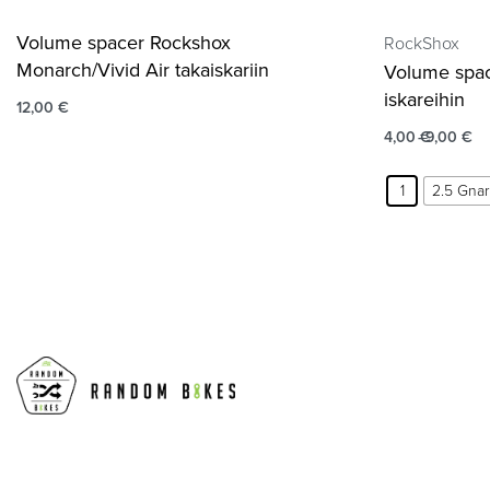
Volume spacer Rockshox
RockShox
Monarch/Vivid Air takaiskariin
Volume spa
iskareihin
12,00
€
4,00
€
9,00
€
1
2.5 Gna