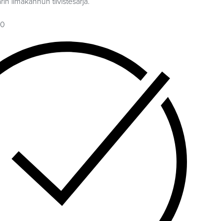
in ilmakannun tiivistesarja.
00