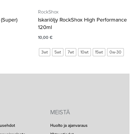
RockShox
(Super)
Iskariöljy RockShox High Performance
120ml
10,00
€
3wt
5wt
7wt
10wt
15wt
0w-30
MEISTÄ
musehdot
Huolto ja ajanvaraus