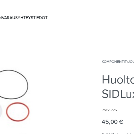
ANVARAUS
YHTEYSTIEDOT
KOMPONENTIT
›
JO
Huolt
SIDLu
RockShox
45,00
€