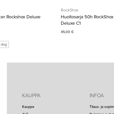
RockShox
cer Rockshox Deluxe
Huoltosarja 50h RockShox 
Deluxe C1
45,00
€
r dog
KAUPPA
INFOA
Kauppa
Tilaus- ja sopi