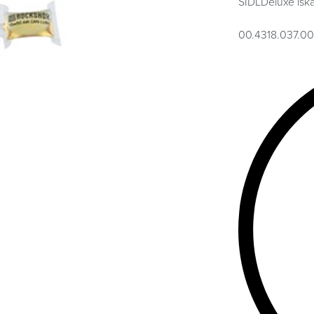
SIDLDeluxe iskar
00.4318.037.0