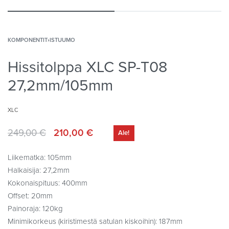
KOMPONENTIT
›
ISTUUMO
Hissitolppa XLC SP-T08
27,2mm/105mm
XLC
249,00
€
210,00
€
Ale!
Liikematka: 105mm
Halkaisija: 27,2mm
Kokonaispituus: 400mm
Offset: 20mm
Painoraja: 120kg
Minimikorkeus (kiristimestä satulan kiskoihin): 187mm