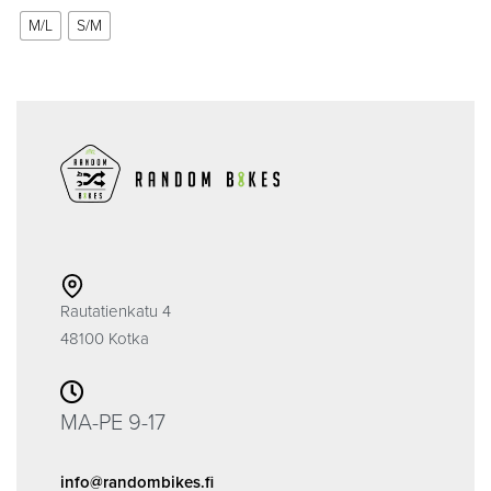
M/L
S/M
Rautatienkatu 4
48100 Kotka
MA-PE 9-17
info@randombikes.fi