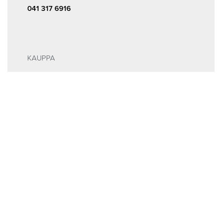
041 317 6916
KAUPPA
Kauppa
ALE
INFOA
Tilaus- ja sopimusehdot
Rekisteri- ja tietosuojaseloste
MEISTÄ
Huolto ja ajanvaraus
Yhteystiedot