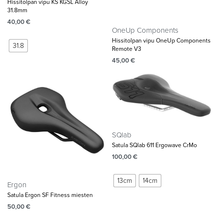
Hissitolpan vipu KS KGSL Alloy
31.8mm
40,00
€
OneUp Components
Hissitolpan vipu OneUp Components
31.8
Remote V3
45,00
€
SQlab
Satula SQlab 611 Ergowave CrMo
100,00
€
13cm
14cm
Ergon
Satula Ergon SF Fitness miesten
50,00
€