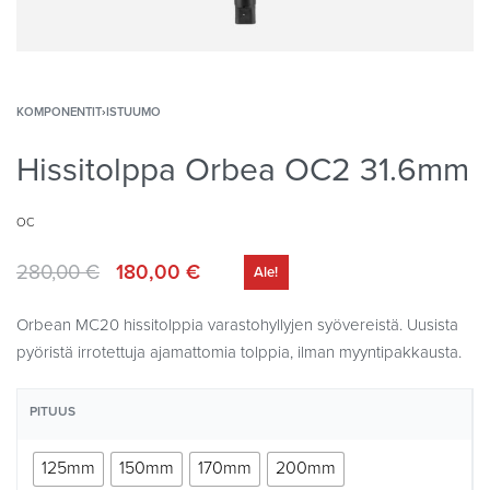
KOMPONENTIT
›
ISTUUMO
Hissitolppa Orbea OC2 31.6mm
OC
280,00
€
180,00
€
Ale!
Orbean MC20 hissitolppia varastohyllyjen syövereistä. Uusista
pyöristä irrotettuja ajamattomia tolppia, ilman myyntipakkausta.
PITUUS
125mm
150mm
170mm
200mm