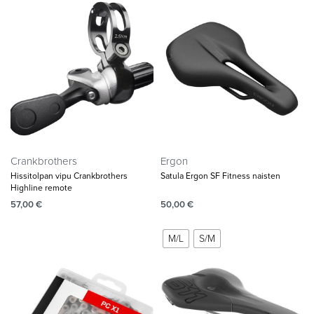
Crankbrothers
Ergon
Hissitolpan vipu Crankbrothers
Satula Ergon SF Fitness naisten
Highline remote
57,00
€
50,00
€
M/L
S/M