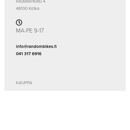
Rautatienkatu 4
48100 Kotka
MA-PE 9-17
info@randombikes.fi
041 317 6916
KAUPPA
Kauppa
ALE
INFOA
Tilaus- ja sopimusehdot