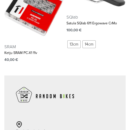
SQlab
Satula SQlab 611 Ergowave CrMo
100,00
€
13cm
14cm
SRAM
Ketju SRAM PC-X1 11v
40,00
€