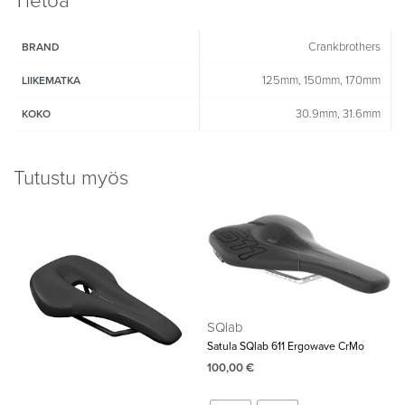
Tietoa
Crankbrothers
BRAND
125mm, 150mm, 170mm
LIIKEMATKA
30.9mm, 31.6mm
KOKO
Tutustu myös
SQlab
Satula SQlab 611 Ergowave CrMo
100,00
€