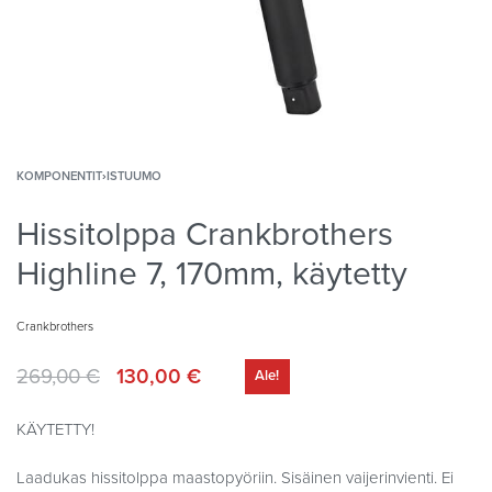
KOMPONENTIT
›
ISTUUMO
Hissitolppa Crankbrothers
Highline 7, 170mm, käytetty
Crankbrothers
269,00
€
130,00
€
Ale!
KÄYTETTY!
Laadukas hissitolppa maastopyöriin. Sisäinen vaijerinvienti. Ei