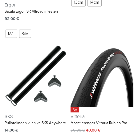
13cm
14cm
Ergon
Satula Ergon SR Allroad miesten
92,00
€
M/L
S/M
Ale!
SKS
Vittoria
Pullotelineen kiinnike SKS Anywhere
Maantierengas Vittoria Rubino Pro
14,00
€
56,00
€
40,00
€