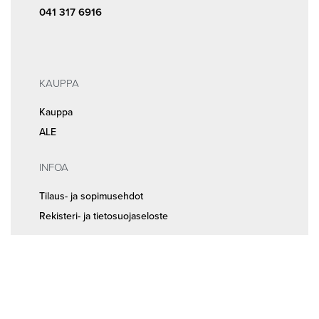
041 317 6916
KAUPPA
Kauppa
ALE
INFOA
Tilaus- ja sopimusehdot
Rekisteri- ja tietosuojaseloste
MEISTÄ
Huolto ja ajanvaraus
Yhteystiedot