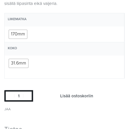
sisällä liipasinta eikä vaijeria.
LIIKEMATKA
170mm
KOKO
31.6mm
Lisää ostoskoriin
JAA