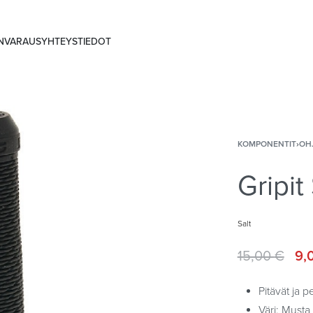
ANVARAUS
YHTEYSTIEDOT
KOMPONENTIT
›
OH
Gripi
Salt
15,00
€
9,
Pitävät ja 
Väri: Musta