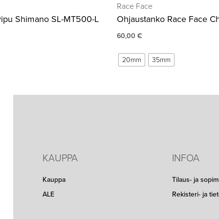
Race Face
 vipu Shimano SL-MT500-L
Ohjaustanko Race Face Ch
60,00
€
20mm
35mm
KAUPPA
INFOA
Kauppa
Tilaus- ja sopi
ALE
Rekisteri- ja ti