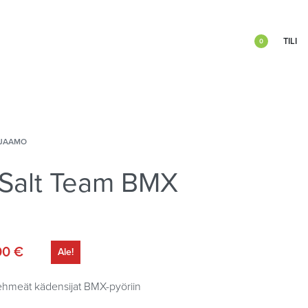
TILI
0
JAAMO
t Salt Team BMX
00
€
Ale!
pehmeät kädensijat BMX-pyöriin