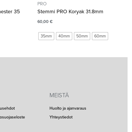
PRO
ester 35
Stemmi PRO Koryak 31.8mm
60,00
€
35mm
40mm
50mm
60mm
MEISTÄ
musehdot
Huolto ja ajanvaraus
etosuojaseloste
Yhteystiedot