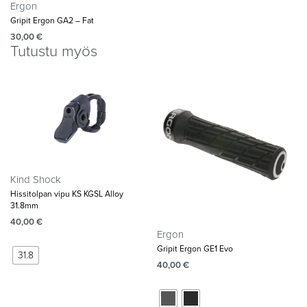
Ergon
Gripit Ergon GA2 – Fat
30,00
€
Tutustu myös
Kind Shock
Hissitolpan vipu KS KGSL Alloy
31.8mm
40,00
€
Ergon
Gripit Ergon GE1 Evo
31.8
40,00
€