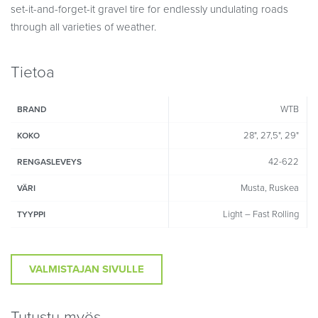
set-it-and-forget-it gravel tire for endlessly undulating roads
through all varieties of weather.
Tietoa
WTB
BRAND
28", 27,5", 29"
KOKO
42-622
RENGASLEVEYS
Musta, Ruskea
VÄRI
Light – Fast Rolling
TYYPPI
VALMISTAJAN SIVULLE
Tutustu myös