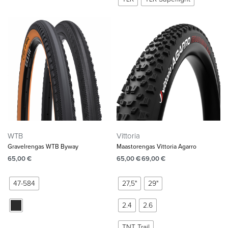
WTB
Vittoria
Gravelrengas WTB Byway
Maastorengas Vittoria Agarro
65,00
€
65,00
€
69,00
€
47-584
27,5"
29"
2.4
2.6
TNT Trail