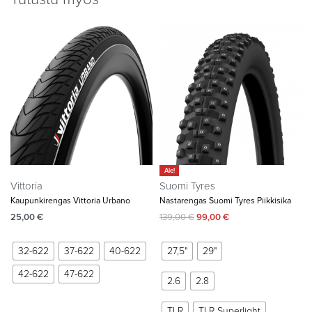
Ale!
Vittoria
Suomi Tyres
Kaupunkirengas Vittoria Urbano
Nastarengas Suomi Tyres Piikkisika
25,00
€
139,00
€
99,00
€
32-622
37-622
40-622
27,5"
29"
42-622
47-622
2.6
2.8
TLR
TLR Superlight