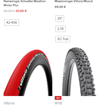
Nastarengas Schwalbe Marathon
Maastorengas Vittoria Mezcal
Winter Plus
69,00
€
68,00
€
30,00
€
29"
42-406
2.35
XC-Trail
Ale!
Vittoria
WTB