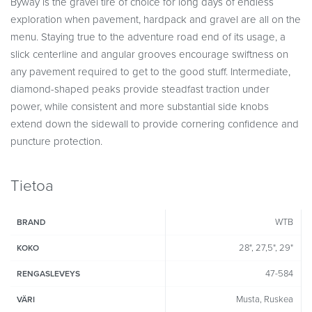
Byway is the gravel tire of choice for long days of endless
exploration when pavement, hardpack and gravel are all on the
menu. Staying true to the adventure road end of its usage, a
slick centerline and angular grooves encourage swiftness on
any pavement required to get to the good stuff. Intermediate,
diamond-shaped peaks provide steadfast traction under
power, while consistent and more substantial side knobs
extend down the sidewall to provide cornering confidence and
puncture protection.
Tietoa
WTB
BRAND
28", 27,5", 29"
KOKO
47-584
RENGASLEVEYS
Musta, Ruskea
VÄRI