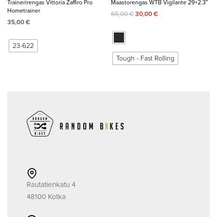
Trainerirengas Vittoria Zaffiro Pro
Maastorengas WTB Vigilante 29×2.3″
Hometrainer
65,00
€
30,00
€
35,00
€
23-622
Tough - Fast Rolling
Rautatienkatu 4
48100 Kotka