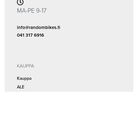
MA-PE 9-17
info@randombikes.fi
041 317 6916
KAUPPA
Kauppa
ALE
INFOA
Tilaus- ja sopimusehdot
Rekisteri- ja tietosuojaseloste