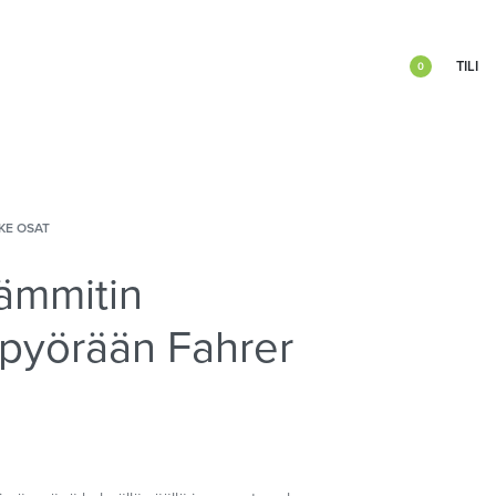
TILI
0
KE OSAT
ämmitin
pyörään Fahrer