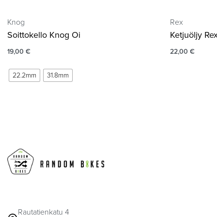
Knog
Rex
Soittokello Knog Oi
Ketjuöljy R
19,00
€
22,00
€
22.2mm
31.8mm
Rautatienkatu 4