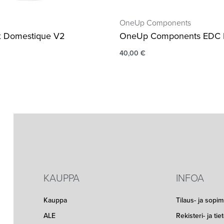
OneUp Components
ex Domestique V2
OneUp Components EDC Li
40,00
€
KAUPPA
INFOA
Kauppa
Tilaus- ja sopi
ALE
Rekisteri- ja ti