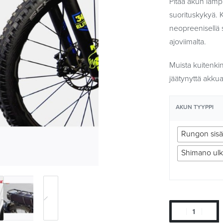
Pitää akun lämp
suorituskykyä. K
neopreenisellä 
ajoviimalta.
Muista kuitenki
jäätynyttä akkua
AKUN TYYPPI
Rungon sisä
Shimano ul