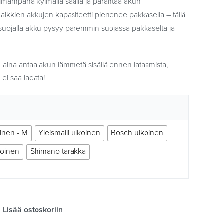
imämpänä kylmällä säällä ja parantaa akun
aikkien akkujen kapasiteetti pienenee pakkasella – tällä
suojalla akku pysyy paremmin suojassa pakkaselta ja
n aina antaa akun lämmetä sisällä ennen lataamista,
 ei saa ladata!
inen - M
Yleismalli ulkoinen
Bosch ulkoinen
koinen
Shimano tarakka
Lisää ostoskoriin