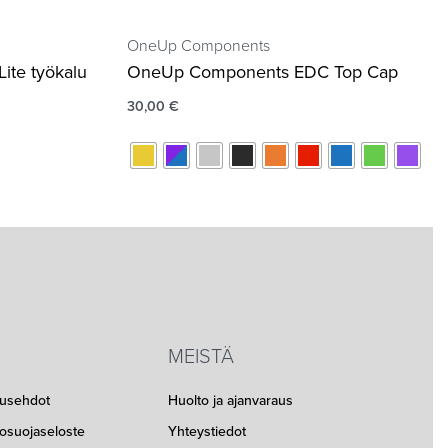
OneUp Components
te työkalu
OneUp Components EDC Top Cap
30,00
€
MEISTÄ
musehdot
Huolto ja ajanvaraus
etosuojaseloste
Yhteystiedot