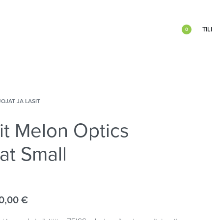
TILI
0
OJAT JA LASIT
it Melon Optics
at Small
0,00
€