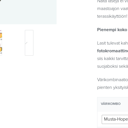
Näitä laseja ei v
maastoajon vaati
terassikäyttöön!
Pienempi koko 
Lasit tulevat kah
fotokromaattine
siis kaikki tarv
suojaboksi sek
Värikombinaatioi
pienten yksityis
VÄRIKOMBO
Musta-Hope