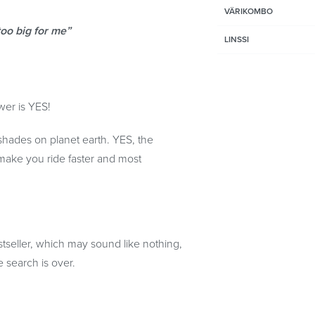
VÄRIKOMBO
e too big for me”
LINSSI
wer is YES!
g shades on planet earth. YES, the
l make you ride faster and most
tseller, which may sound like nothing,
 search is over.