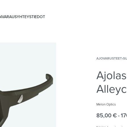
ANVARAUS
YHTEYSTIEDOT
AJOVARUSTEET
›
SU
Ajolas
Alleyc
Melon Optics
85,00
€
17