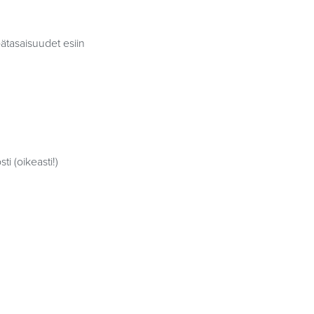
ätasaisuudet esiin
i (oikeasti!)