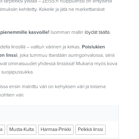
oi tarpeeksi ylistää – ZEISS:n huippulinssi on erityisesti
muksiin kehitetty. Kokeile ja jätä ne markettiarskat
pienemmille kasvoille!
Isomman mallin
löydät täältä
.
della linssillä – valitun värinen ja kirkas.
Poislukien
n linssi
, joka tummuu itsestään auringonvalossa, siinä
ittavat ominaisuudet yhdessä linssissä! Mukana myös kova
ä suojapussukka.
ssa ensin mainittu väri on kehyksen väri ja toisena
kohtien väri.
a
Musta-Kulta
Harmaa-Pinkki
Pelkkä linssi