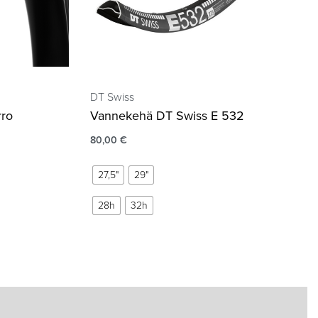
DT Swiss
rro
Vannekehä DT Swiss E 532
80,00
€
27,5"
29"
28h
32h