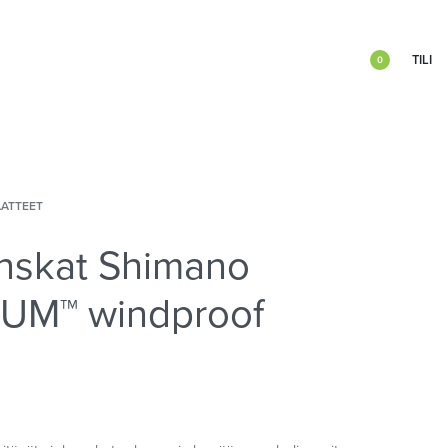
TILI
0
ATTEET
nskat Shimano
IUM™ windproof