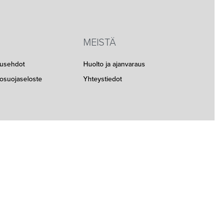
MEISTÄ
musehdot
Huolto ja ajanvaraus
etosuojaseloste
Yhteystiedot