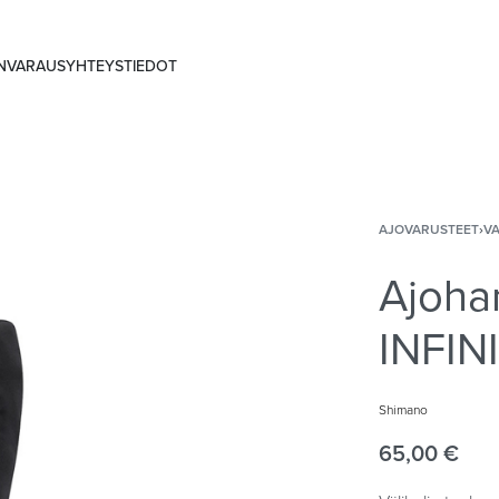
ANVARAUS
YHTEYSTIEDOT
AJOVARUSTEET
›
VA
Ajoha
INFIN
Shimano
65,00
€