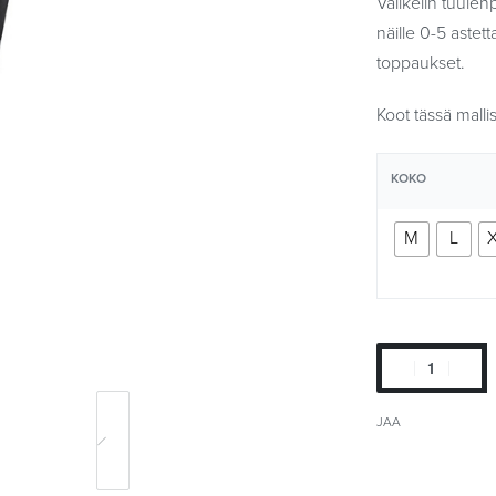
Välikelin tuulen
näille 0-5 astet
toppaukset.
Koot tässä malli
KOKO
M
L
JAA