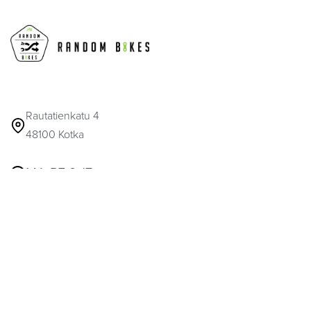
Rautatienkatu 4
48100 Kotka
MA-PE 9-17
info@randombikes.fi
041 317 6916