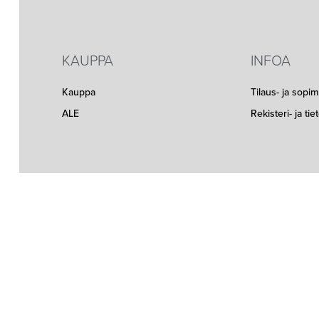
KAUPPA
INFOA
Kauppa
Tilaus- ja sopi
ALE
Rekisteri- ja ti
Seuraa meitä somessa