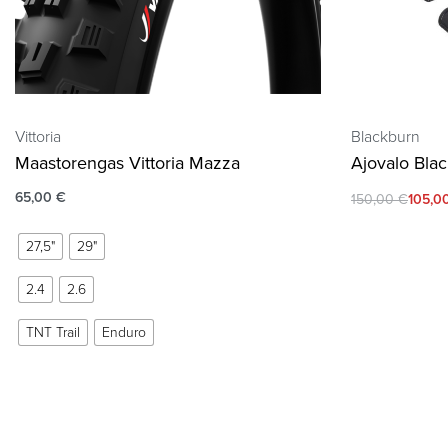
Vittoria
Blackburn
Maastorengas Vittoria Mazza
Ajovalo Bla
65,00
€
150,00
€
105,0
27,5"
29"
2.4
2.6
TNT Trail
Enduro