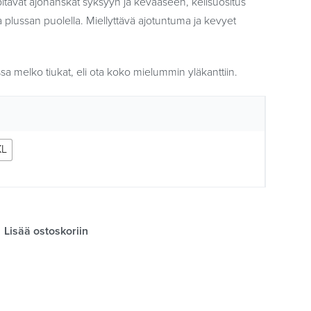
pitävät ajohanskat syksyyn ja kevääseen, kelisuositus
ta plussan puolella. Miellyttävä ajotuntuma ja kevyet
ssa melko tiukat, eli ota koko mielummin yläkanttiin.
XL
Lisää ostoskoriin