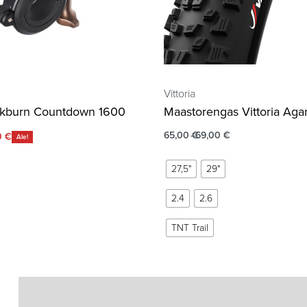
Vittoria
ckburn Countdown 1600
Maastorengas Vittoria Aga
65,00
€
69,00
€
0
€
Ale!
27,5"
29"
2.4
2.6
TNT Trail